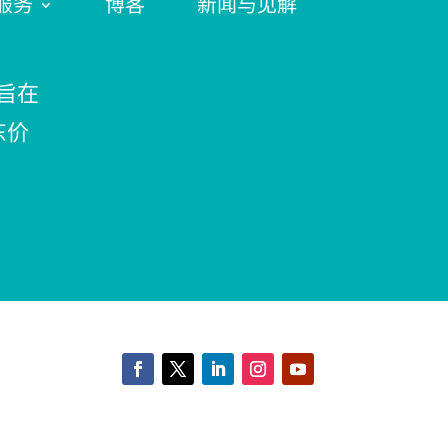
服务
博客
新闻与见解
旨在
东价