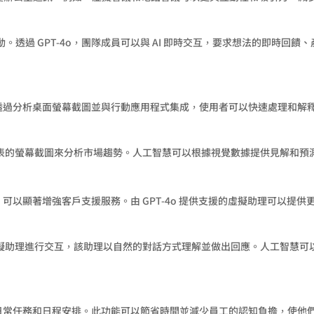
透過 GPT-4o，團隊成員可以與 AI 即時交互，要求想法的即時回
析。透過分析桌面螢幕截圖並與行動應用程式集成，使用者可以快速處理和
表現圖表的螢幕截圖來分析市場趨勢。人工智慧可以根據視覺數據提供見解和
o 可以顯著增強客戶支援服務。由 GPT-4o 提供支援的虛擬助理可以
援的虛擬助理進行交互，該助理以自然的對話方式理解並做出回應。人工智慧
管理日常任務和日程安排。此功能可以節省時間並減少員工的認知負擔，使他