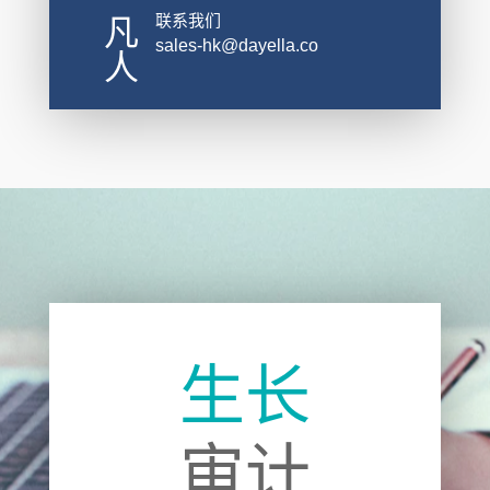
联系我们
凡
sales-hk@dayella.co
人
生长
审计