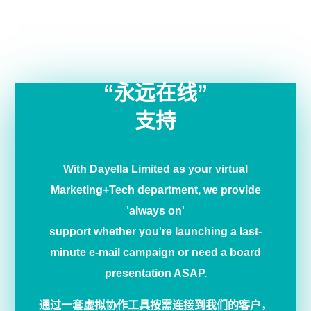
“永远在线”
支持
With Dayella Limited as your virtual
Marketing+Tech department, we provide
'always on'
support whether you're launching a last-
minute e-mail campaign or need a board
presentation ASAP.
通过一套虚拟协作工具按需连接到我们的客户，