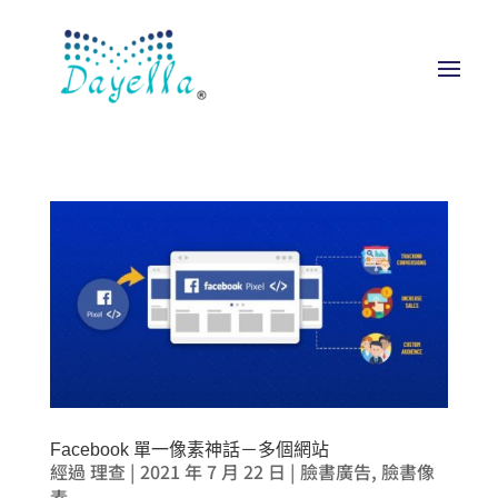
Facebook 單一像素神話－多個網站
經過
理查
|
2021 年 7 月 22 日
|
臉書廣告
,
臉書像
素